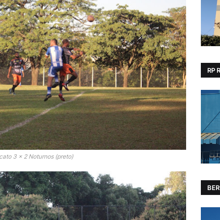
RP 
cato 3 x 2 Noturnos (preto)
BER