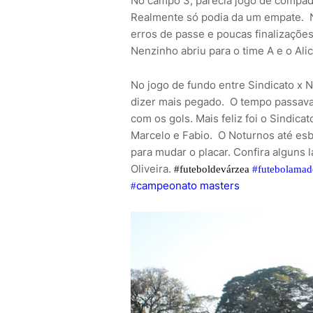
No campo 3, parecia jogo de compadr
Realmente só podia da um empate.
erros de passe e poucas finalizações
Nenzinho abriu para o time A e o Alic
No jogo de fundo entre Sindicato x
dizer mais pegado.
O tempo passava
com os gols. Mais feliz foi o Sindic
Marcelo e Fabio.
O Noturnos até esb
para mudar o placar. Confira alguns 
Oliveira.
#futeboldevárzea
#futebolamad
campeonato masters
#