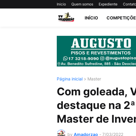
Inicio
Quem somos
Expediente
Contat
INÍCIO
COMPETIÇÕES
Página inicial
Master
Com goleada, Va
destaque na 2ª
Master de Inve
by
Amadorzao
-
7/03/2022