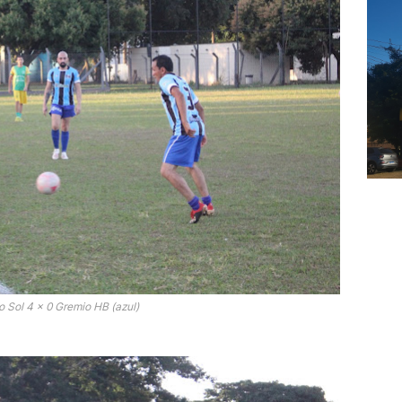
o Sol 4 x 0 Gremio HB (azul)