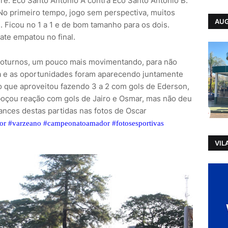
e. Eco Santo Antonio A contra Eco Santo Antonio B.
No primeiro tempo, jogo sem perspectiva, muitos
AUG
. Ficou no 1 a 1 e de bom tamanho para os dois.
ate empatou no final.
 Noturnos, um pouco mais movimentando, para não
 e as oportunidades foram aparecendo juntamente
ato que aproveitou fazendo 3 a 2 com gols de Ederson,
oçou reação com gols de Jairo e Osmar, mas não deu
lances destas partidas nas fotos de Oscar
or
#varzeano
#campeonatoamador
#fotosesportivas
VIL