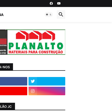
NA
A-NOS
LÃO JC